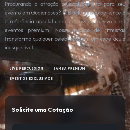
Procurando a atração musical perfeita para seu
evento em Guaianases? O Blackmans Experience é
a referência absoluta em percussão ao vivo para
eventos premium. Nossa equipe de ritmistas
transforma qualquer celebração em um espetáculo
inesquecível.
LIVE PERCUSSION
SAMBA PREMIUM
EVENTOS EXCLUSIVOS
Solicite uma Cotação