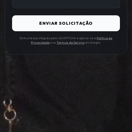
ENVIAR SOLICITAÇÃO
Este site é protegido pelo reCAPTCHA e aplica-se a
Política de
Privacidade
e os
Termos de Serviço
do Google.