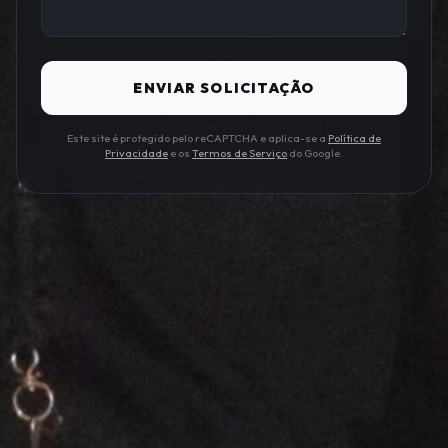
ENVIAR SOLICITAÇÃO
Este site é protegido pelo reCAPTCHA e aplica-se a
Política de
Privacidade
e os
Termos de Serviço
do Google.