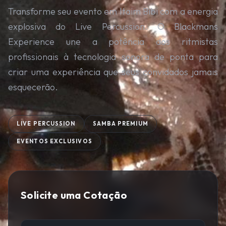
Transforme seu evento em Itaim Bibi com a energia
explosiva do Live Percussion. O Blackmans
Experience une a potência dos ritmistas
profissionais à tecnologia sonora de ponta para
criar uma experiência que seus convidados jamais
esquecerão.
LIVE PERCUSSION
SAMBA PREMIUM
EVENTOS EXCLUSIVOS
Solicite uma Cotação