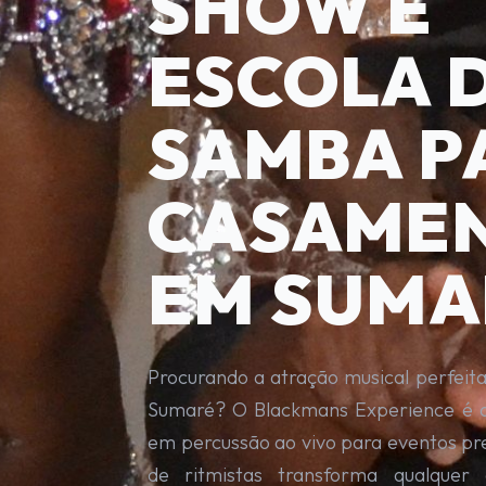
SHOW E
ESCOLA 
SAMBA P
CASAME
EM SUMA
Procurando a atração musical perfeit
Sumaré? O Blackmans Experience é a 
em percussão ao vivo para eventos p
de ritmistas transforma qualque