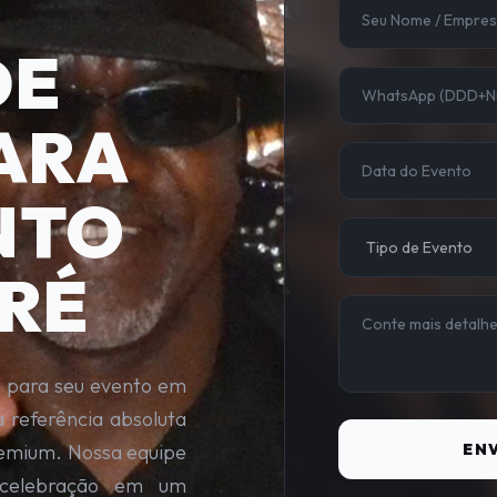
DE
ARA
NTO
RÉ
a para seu evento em
referência absoluta
remium. Nossa equipe
ENV
r celebração em um