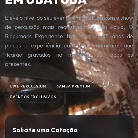
Eleve o nível do seu evento em Ubatuba com o show
de percussão mais requisitado de São Paulo. O
Blackmans Experience traz mais de 15 anos de
palcos e experiência para criar momentos que
ficarão gravados na memória de todos os
presentes.
LIVE PERCUSSION
SAMBA PREMIUM
EVENTOS EXCLUSIVOS
Solicite uma Cotação