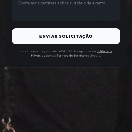
ENVIAR SOLICITAÇÃO
Este site é protegido pelo reCAPTCHA e aplica-se a
Política de
Privacidade
e os
Termos de Serviço
do Google.