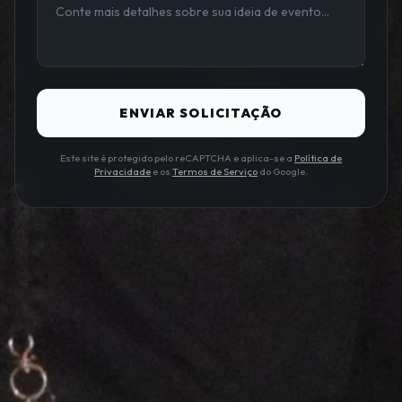
ENVIAR SOLICITAÇÃO
Este site é protegido pelo reCAPTCHA e aplica-se a
Política de
Privacidade
e os
Termos de Serviço
do Google.