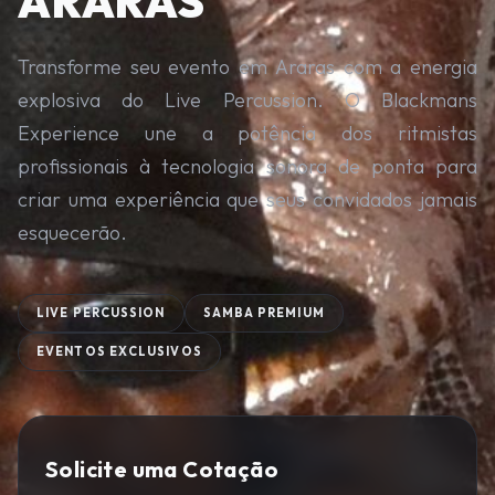
ARARAS
Transforme seu evento em Araras com a energia
explosiva do Live Percussion. O Blackmans
Experience une a potência dos ritmistas
profissionais à tecnologia sonora de ponta para
criar uma experiência que seus convidados jamais
esquecerão.
LIVE PERCUSSION
SAMBA PREMIUM
EVENTOS EXCLUSIVOS
Solicite uma Cotação