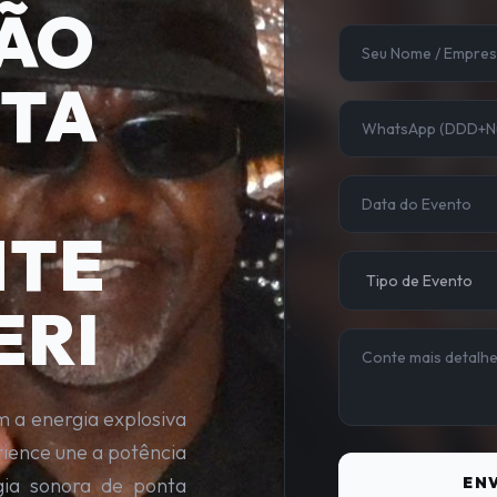
ÃO
STA
NTE
ERI
 a energia explosiva
ience une a potência
ogia sonora de ponta
ENV