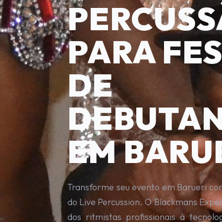
PERCUSS
PARA FE
DE
DEBUTA
EM BARU
Transforme seu evento em Barueri com
do Live Percussion. O Blackmans Exper
dos ritmistas profissionais à tecnol