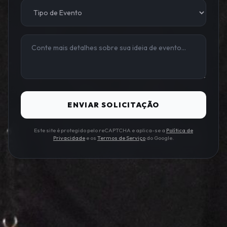
ENVIAR SOLICITAÇÃO
Este site é protegido pelo reCAPTCHA e aplica-se a
Política de
Privacidade
e os
Termos de Serviço
do Google.