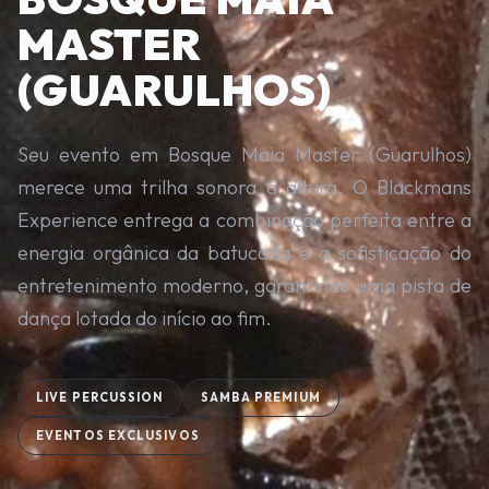
MASTER
(GUARULHOS)
Seu evento em Bosque Maia Master (Guarulhos)
merece uma trilha sonora à altura. O Blackmans
Experience entrega a combinação perfeita entre a
energia orgânica da batucada e a sofisticação do
entretenimento moderno, garantindo uma pista de
dança lotada do início ao fim.
LIVE PERCUSSION
SAMBA PREMIUM
EVENTOS EXCLUSIVOS