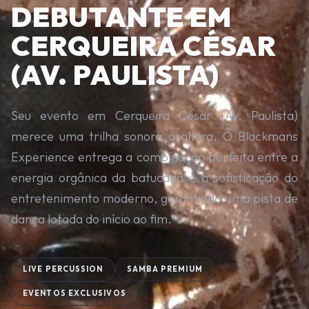
DEBUTANTE EM
CERQUEIRA CÉSAR
(AV. PAULISTA)
Seu evento em Cerqueira César (Av. Paulista)
merece uma trilha sonora à altura. O Blackmans
Experience entrega a combinação perfeita entre a
energia orgânica da batucada e a sofisticação do
entretenimento moderno, garantindo uma pista de
dança lotada do início ao fim.
LIVE PERCUSSION
SAMBA PREMIUM
EVENTOS EXCLUSIVOS