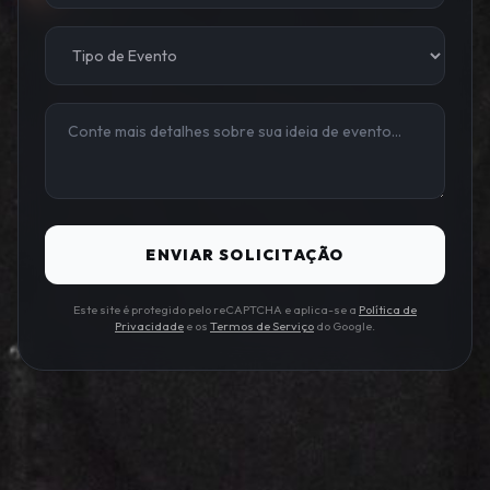
ENVIAR SOLICITAÇÃO
Este site é protegido pelo reCAPTCHA e aplica-se a
Política de
Privacidade
e os
Termos de Serviço
do Google.