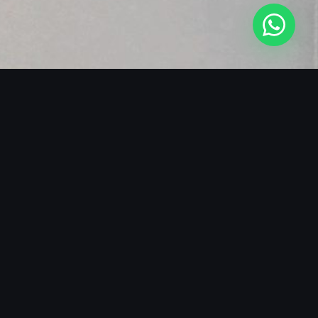
SOBRE O BLACKMANS EXPERIENCE
A REFERÊNCIA EM LIVE
PERCUSSION
Com mais de 15 anos de experiência nos principais
palcos do Brasil, o Blackmans Experience se
consolidou como a referência em Live Percussion
para eventos de alto padrão. Nossa equipe de
ritmistas profissionais domina a arte de ler a pista e