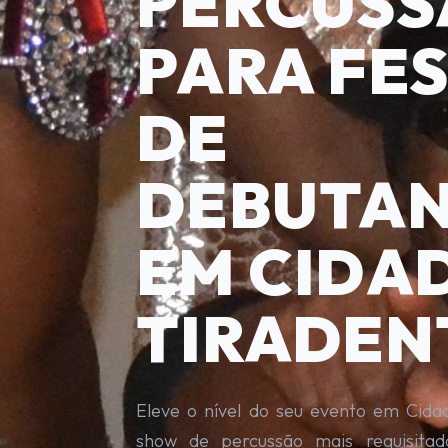
PERCUSS
PARA FE
DE
DEBUTA
EM CIDA
TIRADEN
Eleve o nível do seu evento em Cida
show de percussão mais requisita