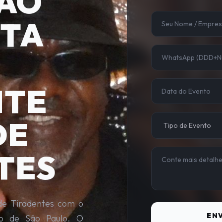
ÃO
STA
NTE
DE
TES
de Tiradentes com o
ENV
do de São Paulo. O