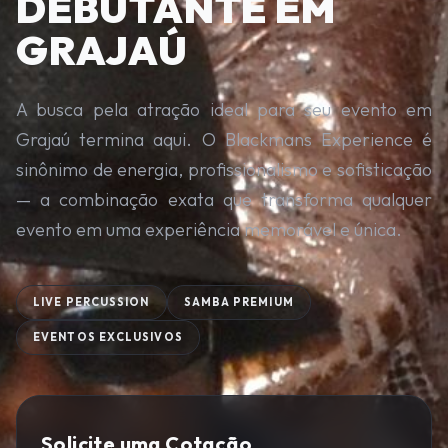
DEBUTANTE EM
GRAJAÚ
A busca pela atração ideal para seu evento em
Grajaú termina aqui. O Blackmans Experience é
sinônimo de energia, profissionalismo e sofisticação
— a combinação exata que transforma qualquer
evento em uma experiência memorável e única.
LIVE PERCUSSION
SAMBA PREMIUM
EVENTOS EXCLUSIVOS
Solicite uma Cotação