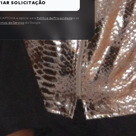
IAR SOLICITAÇÃO
 reCAPTCHA e aplica-se a
Política de Privacidade
e os
rmos de Serviço
do Google.