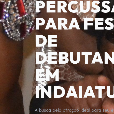
PERCUSS
PARA FE
DE
DEBUTA
EM
INDAIAT
A busca pela atração ideal para seu 