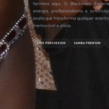
termina aqui. O Blackmans Experi
energia, profissionalismo e sofisti
exata que transforma qualquer event
memorável e única.
LIVE PERCUSSION
SAMBA PREMIUM