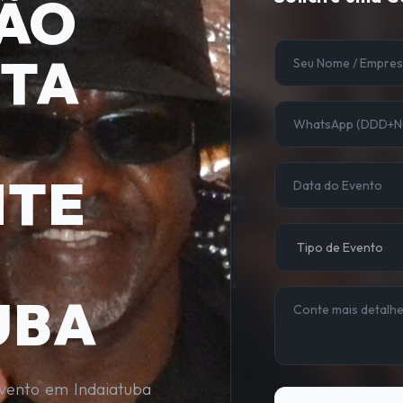
ÃO
STA
NTE
UBA
evento em Indaiatuba