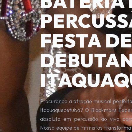
BATERIA 
PERCUSS
FESTA D
DEBUTAN
ITAQUAQ
Procurando a atração musical perfeit
Itaquaquecetuba? O Blackmans Experi
absoluta em percussão ao vivo par
Nossa equipe de ritmistas transforma