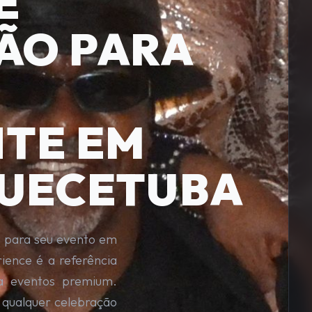
E
ÃO PARA
E
TE EM
UECETUBA
a para seu evento em
ence é a referência
a eventos premium.
 qualquer celebração