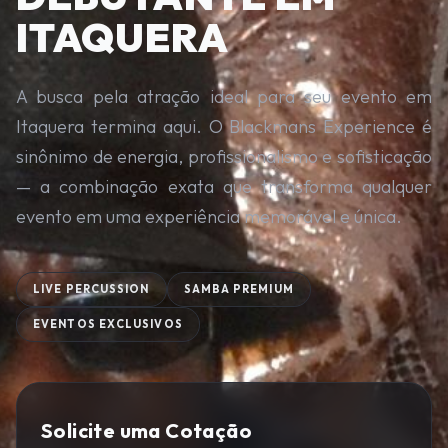
ITAQUERA
A busca pela atração ideal para seu evento em
Itaquera termina aqui. O Blackmans Experience é
sinônimo de energia, profissionalismo e sofisticação
— a combinação exata que transforma qualquer
evento em uma experiência memorável e única.
LIVE PERCUSSION
SAMBA PREMIUM
EVENTOS EXCLUSIVOS
Solicite uma Cotação