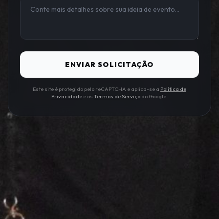
ENVIAR SOLICITAÇÃO
Este site é protegido pelo reCAPTCHA e aplica-se a
Política de
Privacidade
e os
Termos de Serviço
do Google.