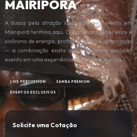
MAIRIPORÃ
A busca pela atração ideal para seu evento em
Mairiporã termina aqui. O Blackmans Experience é
sinônimo de energia, profissionalismo e sofisticação
— a combinação exata que transforma qualquer
evento em uma experiência memorável e única.
LIVE PERCUSSION
SAMBA PREMIUM
EVENTOS EXCLUSIVOS
Solicite uma Cotação