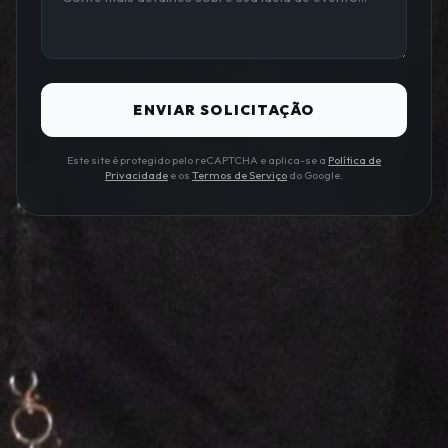
ENVIAR SOLICITAÇÃO
Este site é protegido pelo reCAPTCHA e aplica-se a
Política de
Privacidade
e os
Termos de Serviço
do Google.