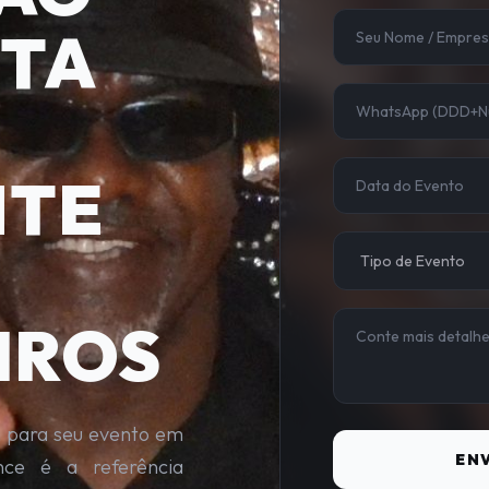
STA
NTE
IROS
a para seu evento em
ENV
nce é a referência