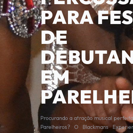
PARA FE
DE
DEBUTA
EM
PARELHE
Procurando a atração musical perfeit
Parelheiros? O Blackmans Experie