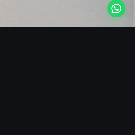
SOBRE O BLACKMANS EXPERIENCE
ENERGIA QUE TRANSFORMA
EVENTOS
O Blackmans Experience nasceu da paixão por
transformar eventos em experiências sensoriais
completas. Nossos ritmistas não apenas tocam —
eles criam uma conexão visceral com o público,
elevando a energia do ambiente a patamares que