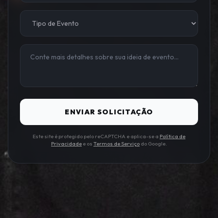
ENVIAR SOLICITAÇÃO
Este site é protegido pelo reCAPTCHA e aplica-se a
Política de
Privacidade
e os
Termos de Serviço
do Google.