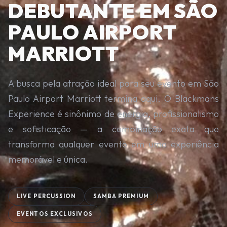
DEBUTANTE EM SÃO
PAULO AIRPORT
MARRIOTT
A busca pela atração ideal para seu evento em São
Paulo Airport Marriott termina aqui. O Blackmans
Experience é sinônimo de energia, profissionalismo
e sofisticação — a combinação exata que
transforma qualquer evento em uma experiência
memorável e única.
LIVE PERCUSSION
SAMBA PREMIUM
EVENTOS EXCLUSIVOS