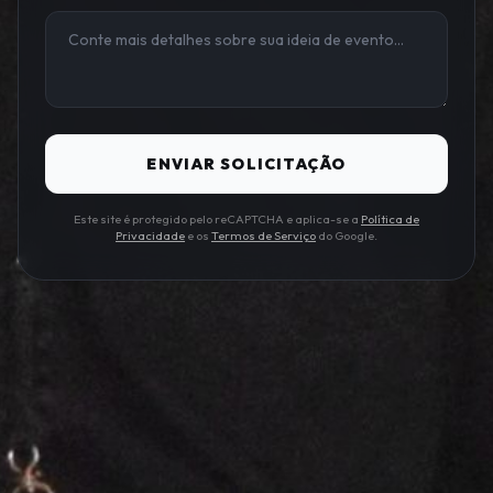
ENVIAR SOLICITAÇÃO
Este site é protegido pelo reCAPTCHA e aplica-se a
Política de
Privacidade
e os
Termos de Serviço
do Google.