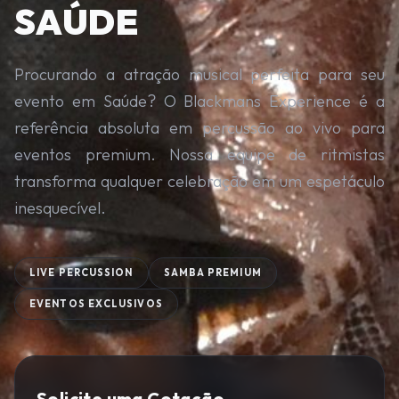
SAÚDE
Procurando a atração musical perfeita para seu
evento em Saúde? O Blackmans Experience é a
referência absoluta em percussão ao vivo para
eventos premium. Nossa equipe de ritmistas
transforma qualquer celebração em um espetáculo
inesquecível.
LIVE PERCUSSION
SAMBA PREMIUM
EVENTOS EXCLUSIVOS
Solicite uma Cotação