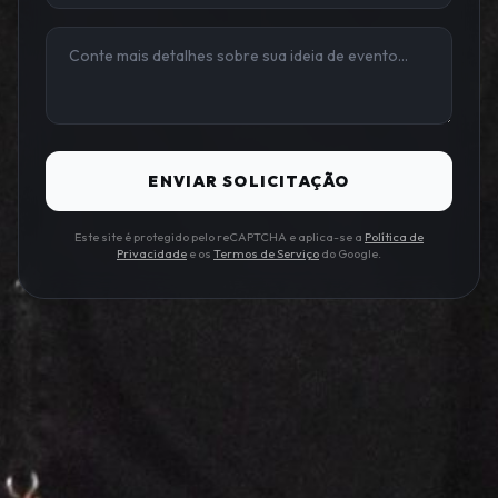
ENVIAR SOLICITAÇÃO
Este site é protegido pelo reCAPTCHA e aplica-se a
Política de
Privacidade
e os
Termos de Serviço
do Google.