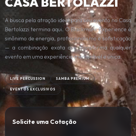
CASA BERTOLAZZI
A busca pela atração ideal para seu evento no Casa
Bertolazzi termina aqui. O Blackmans Experience é
sinônimo de energia, profissionalismo e sofisticação
— a combinação exata que transforma qualquer
evento em uma experiência memorável e única.
LIVE PERCUSSION
SAMBA PREMIUM
EVENTOS EXCLUSIVOS
Solicite uma Cotação