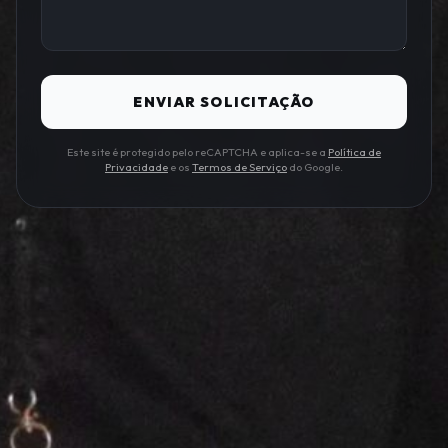
ENVIAR SOLICITAÇÃO
Este site é protegido pelo reCAPTCHA e aplica-se a
Política de
Privacidade
e os
Termos de Serviço
do Google.