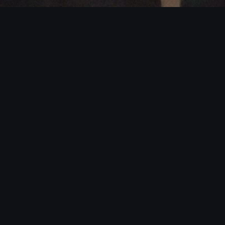
ÊNCIA
ualquer espaço em um
performar em perfeita
 ao estilo e à energia