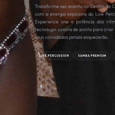
Transforme seu evento no Centro de 
com a energia explosiva do Live Per
Experience une a potência dos ritmi
tecnologia sonora de ponta para criar
seus convidados jamais esquecerão.
LIVE PERCUSSION
SAMBA PREMIUM