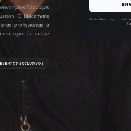
ENV
Convenções Rebouças
cussion. O Blackmans
Este site é protegido pelo
stas profissionais à
Te
 uma experiência que
EVENTOS EXCLUSIVOS