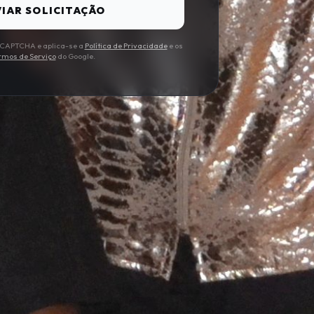
IAR SOLICITAÇÃO
 reCAPTCHA e aplica-se a
Política de Privacidade
e os
rmos de Serviço
do Google.