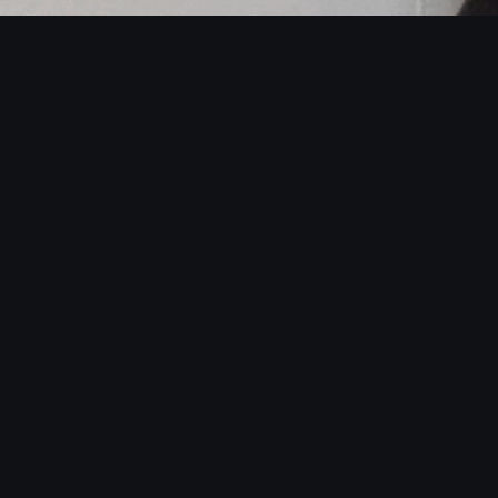
SOBRE O BLACKMANS EXPERIENCE
 DE 15 ANOS DE EXCEL
MUSICAL
Blackmans Experience é a capacidade de transformar q
os ritmistas são músicos profissionais treinados para 
ndas e sistemas de som de qualquer porte, adaptando-se
de cada evento.