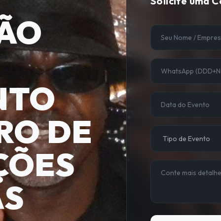
Solicite uma 
ÃO
NTO
RO DE
ÇÕES
AS