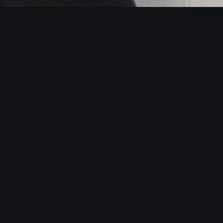
MAIS
O que diferencia o 
palco vibrante. Noss
sincronia com DJs, ba