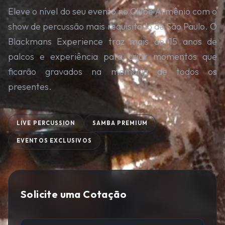
Eleve o nível do seu evento no Clube Armênio com o
show de percussão mais requisitado de São Paulo. O
Blackmans Experience traz mais de 15 anos de
palcos e experiência para criar momentos que
ficarão gravados na memória de todos os
presentes.
LIVE PERCUSSION
SAMBA PREMIUM
EVENTOS EXCLUSIVOS
Solicite uma Cotação