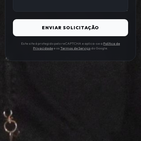
ENVIAR SOLICITAÇÃO
Este site é protegido pelo reCAPTCHA e aplica-se a
Política de
Privacidade
e os
Termos de Serviço
do Google.