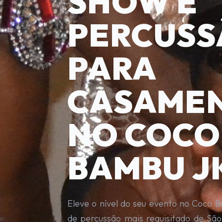
SHOW E
PERCUSS
PARA
CASAME
NO COCO
BAMBU J
Eleve o nível do seu evento no Coco
de percussão mais requisitado de Sã