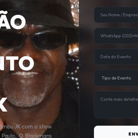
ÃO
NTO
K
 Bambu JK com o show
ENV
o Paulo. O Blackmans