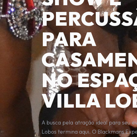
PERCUSS
PARA
CASAME
NO ESPA
VILLA L
A busca pela atração ideal para seu e
Lobos termina aqui. O Blackmans Expe