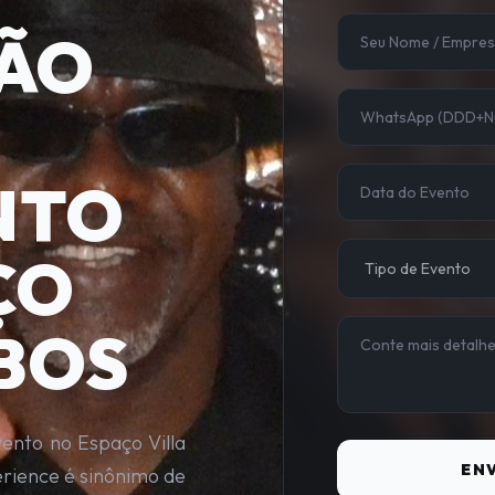
ÃO
NTO
ÇO
OBOS
vento no Espaço Villa
ENV
rience é sinônimo de