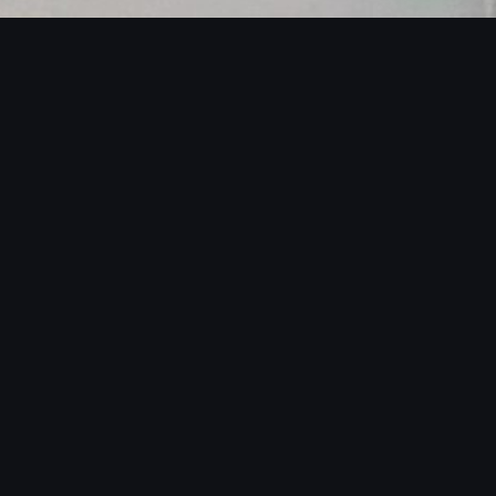
SOBRE O BLACKMANS EXPERIENCE
A BATIDA QUE MOVE O BRASIL
O Blackmans Experience nasceu da paixão por
transformar eventos em experiências sensoriais
completas. Nossos ritmistas não apenas tocam —
eles criam uma conexão visceral com o público,
elevando a energia do ambiente a patamares que
nenhuma playlist ou DJ solo consegue alcançar. É a
diferença entre um evento bom e um evento
inesquecível.