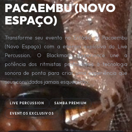
PACAEMBU (NOVO
ESPAÇO)
Transforme seu evento no Estádio do Pacaembu
(Novo Espaço) com a energia explosiva do Live
Percussion. O Blackmans Experience une a
potência dos ritmistas profissionais à tecnologia
sonora de ponta para criar uma experiência que
seus convidados jamais esquecerão.
LIVE PERCUSSION
SAMBA PREMIUM
EVENTOS EXCLUSIVOS