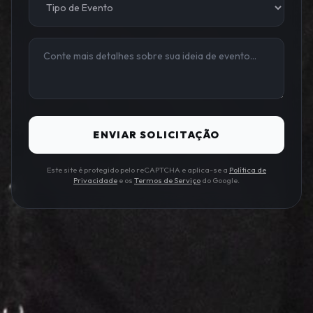
ENVIAR SOLICITAÇÃO
Este site é protegido pelo reCAPTCHA e aplica-se a
Política de
Privacidade
e os
Termos de Serviço
do Google.