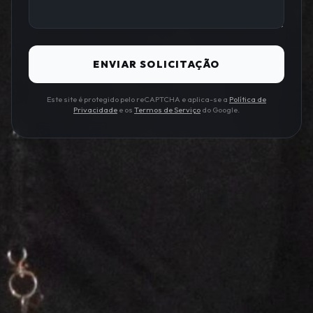
ENVIAR SOLICITAÇÃO
Este site é protegido pelo reCAPTCHA e aplica-se a
Política de
Privacidade
e os
Termos de Serviço
do Google.