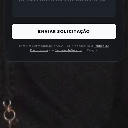
ENVIAR SOLICITAÇÃO
Este site é protegido pelo reCAPTCHA e aplica-se a
Política de
Privacidade
e os
Termos de Serviço
do Google.