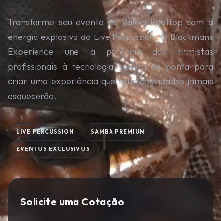
Transforme seu evento no Baleia Rooftop com a
energia explosiva do Live Percussion. O Blackmans
Experience une a potência dos ritmistas
profissionais à tecnologia sonora de ponta para
criar uma experiência que seus convidados jamais
esquecerão.
LIVE PERCUSSION
SAMBA PREMIUM
EVENTOS EXCLUSIVOS
Solicite uma Cotação