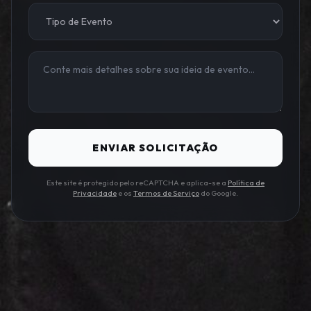
ENVIAR SOLICITAÇÃO
Este site é protegido pelo reCAPTCHA e aplica-se a
Política de
Privacidade
e os
Termos de Serviço
do Google.