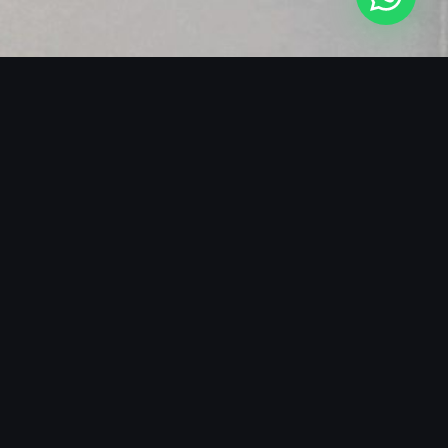
SOBRE O BLACKMANS EXPERIENCE
MAIS DE 15 ANOS DE EXCELÊNCIA
MUSICAL
O que diferencia o Blackmans Experience é a
capacidade de transformar qualquer espaço em um
palco vibrante. Nossos ritmistas são músicos
profissionais treinados para performar em perfeita
sincronia com DJs, bandas e sistemas de som de
qualquer porte, adaptando-se ao estilo e à energia