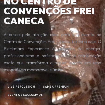
NO CENTRO DE
CONVENÇÕES FREI
CANECA
A busca pela atração ideal para seu evento no
Centro de Convenções Frei Caneca termina aqui. O
Blackmans Experience é sinônimo de energia,
profissionalismo e sofisticação — a combinação
exata que transforma qualquer evento em uma
experiência memorável e única.
LIVE PERCUSSION
SAMBA PREMIUM
EVENTOS EXCLUSIVOS