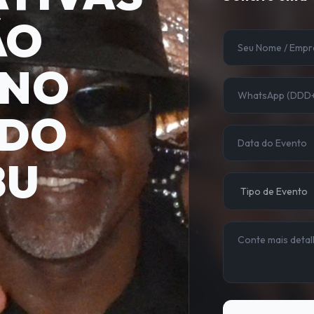
ÃO
 NO
 DO
BU