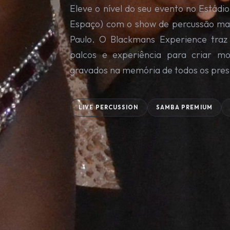
Eleve o nível do seu evento no Estád
Espaço) com o show de percussão mai
Paulo. O Blackmans Experience traz
palcos e experiência para criar m
gravados na memória de todos os pres
LIVE PERCUSSION
SAMBA PREMIUM