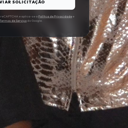
VIAR SOLICITAÇÃO
lo reCAPTCHA e aplica-se a
Política de Privacidade
e
Termos de Serviço
do Google.