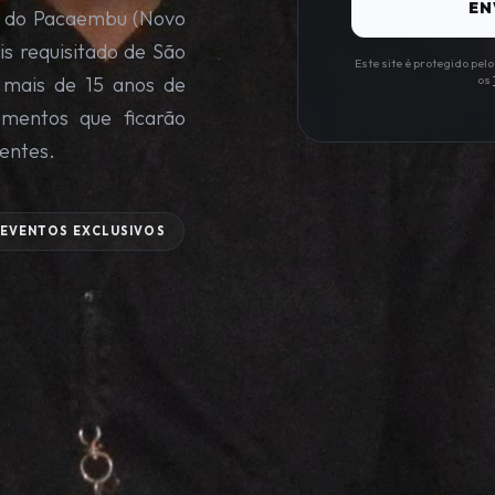
EN
io do Pacaembu (Novo
s requisitado de São
Este site é protegido pe
 mais de 15 anos de
os
omentos que ficarão
entes.
EVENTOS EXCLUSIVOS