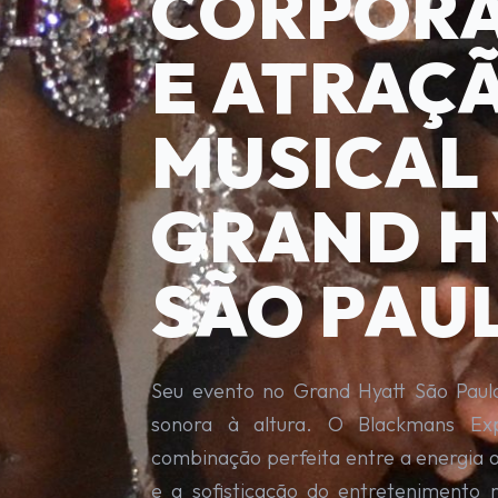
CORPORA
E ATRAÇ
MUSICAL
GRAND H
SÃO PAU
Seu evento no Grand Hyatt São Paul
sonora à altura. O Blackmans Ex
combinação perfeita entre a energia 
e a sofisticação do entretenimento 