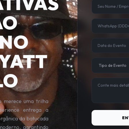
TIVAS
ÃO
 NO
YATT
LO
o merece uma trilha
perience entrega a
orgânica da batucada
EN
moderno, garantindo