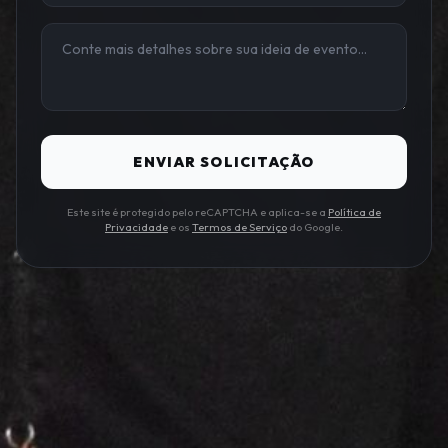
ENVIAR SOLICITAÇÃO
Este site é protegido pelo reCAPTCHA e aplica-se a
Política de
Privacidade
e os
Termos de Serviço
do Google.