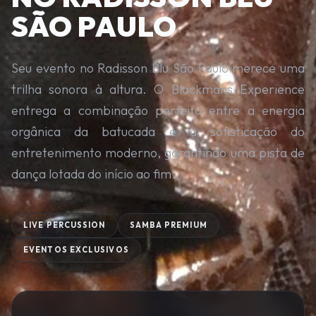
SÃO PAULO
Seu evento no Radisson Blu São Paulo merece uma
trilha sonora à altura. O Blackmans Experience
entrega a combinação perfeita entre a energia
orgânica da batucada e a sofisticação do
entretenimento moderno, garantindo uma pista de
dança lotada do início ao fim.
LIVE PERCUSSION
SAMBA PREMIUM
EVENTOS EXCLUSIVOS