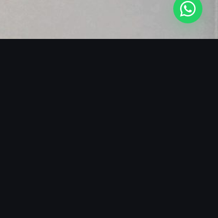
SOBRE O BLACKMANS EXPERIENCE
A REFERÊNCIA EM LIVE
PERCUSSION
Fundado por Hélio Santos e Carlão, o Blackmans
Experience revolucionou o conceito de
entretenimento ao vivo para eventos premium no
Brasil. Nossa fórmula combina a tradição rítmica
brasileira com a modernidade do show business