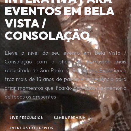
EVENTOS EM BELA
VISTA /
CONSOLAÇÃO
Eleve o nível do seu evento em Bela Vista /
Consolação com o show de percussão mais
requisitado de São Paulo. O Blackmans Experience
traz mais de 15 anos de palcos e experiência para
criar momentos que ficarão gravados na memória
de todos os presentes.
LIVE PERCUSSION
SAMBA PREMIUM
EVENTOS EXCLUSIVOS