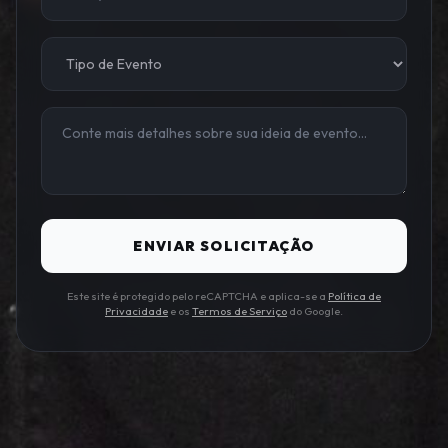
ENVIAR SOLICITAÇÃO
Este site é protegido pelo reCAPTCHA e aplica-se a
Política de
Privacidade
e os
Termos de Serviço
do Google.