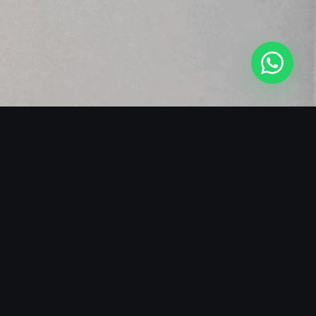
SOBRE O BLACKMANS EXPERIENCE
MAIS DE 15 ANOS DE EXCELÊNCIA
MUSICAL
O Blackmans Experience nasceu da paixão por
transformar eventos em experiências sensoriais
completas. Nossos ritmistas não apenas tocam —