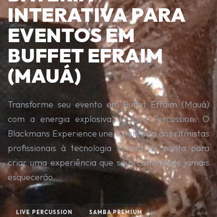
INTERATIVA PARA
EVENTOS EM
BUFFET EFRAIM
(MAUÁ)
Transforme seu evento em Buffet Efraim (Mauá)
com a energia explosiva do Live Percussion. O
Blackmans Experience une a potência dos ritmistas
profissionais à tecnologia sonora de ponta para
criar uma experiência que seus convidados jamais
esquecerão.
LIVE PERCUSSION
SAMBA PREMIUM