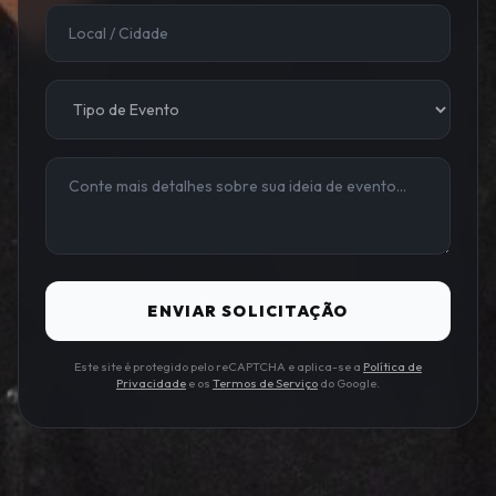
ENVIAR SOLICITAÇÃO
Este site é protegido pelo reCAPTCHA e aplica-se a
Política de
Privacidade
e os
Termos de Serviço
do Google.