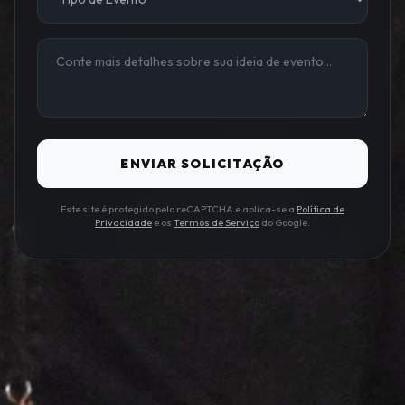
ENVIAR SOLICITAÇÃO
Este site é protegido pelo reCAPTCHA e aplica-se a
Política de
Privacidade
e os
Termos de Serviço
do Google.