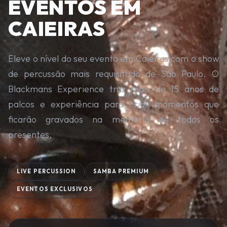
EVENTOS EM
CAIEIRAS
Eleve o nível do seu evento em Caieiras com o show
de percussão mais requisitado de São Paulo. O
Blackmans Experience traz mais de 15 anos de
palcos e experiência para criar momentos que
ficarão gravados na memória de todos os
presentes.
LIVE PERCUSSION
SAMBA PREMIUM
EVENTOS EXCLUSIVOS