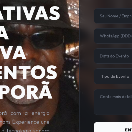
TIVAS
A
IVA
ENTOS
IPORÃ
orã com a energia
kmans Experience une
s à tecnologia sonora
EN