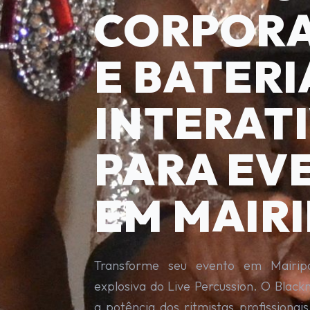
CORPORA
E BATERI
INTERAT
PARA EV
EM MAIR
Transforme seu evento em Mairip
explosiva do Live Percussion. O Blac
a potência dos ritmistas profissionai