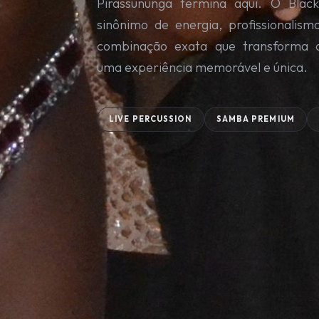
Pirassununga termina aqui. O Blac
sinônimo de energia, profissionalism
combinação exata que transforma 
uma experiência memorável e única.
LIVE PERCUSSION
SAMBA PREMIUM