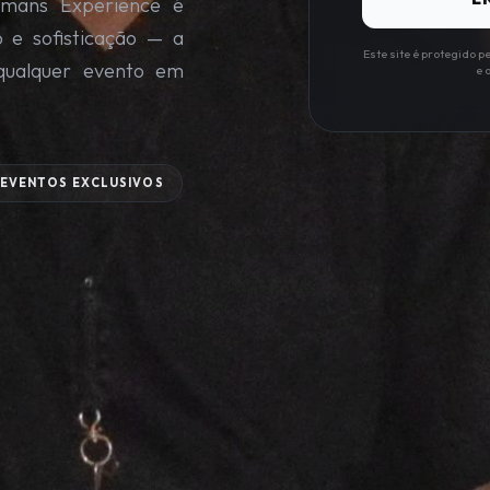
kmans Experience é
o e sofisticação — a
Este site é protegido 
qualquer evento em
e 
EVENTOS EXCLUSIVOS