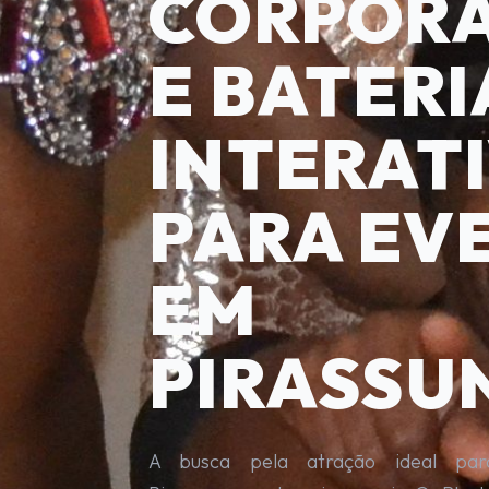
CORPORA
E BATERI
INTERAT
PARA EV
EM
PIRASSU
A busca pela atração ideal pa