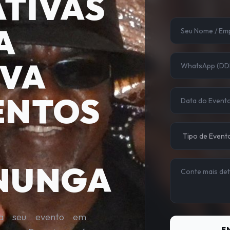
TIVAS
A
IVA
ENTOS
NUNGA
ra seu evento em
E