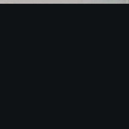
SOBRE O BLACKMANS EXPERIENCE
ENERGIA QUE TRANSFORMA
EVENTOS
Fundado por Hélio Santos e Carlão, o Blackmans
Experience revolucionou o conceito de
entretenimento ao vivo para eventos premium no
Brasil. Nossa fórmula combina a tradição rítmica
brasileira com a modernidade do show business
internacional, entregando apresentações que
impressionam desde a primeira batida até o último