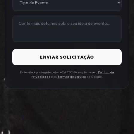
ENVIAR SOLICITAÇÃO
Este site é protegido pelo reCAPTCHA e aplica-se a
Política de
Privacidade
e os
Termos de Serviço
do Google.