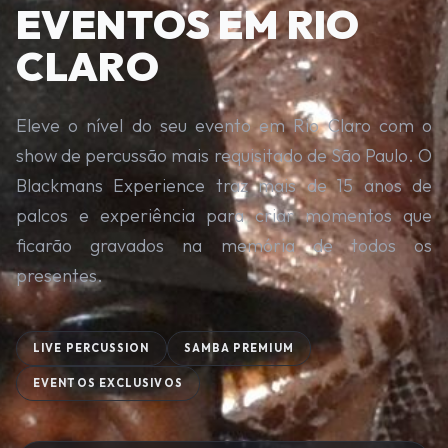
EVENTOS EM RIO
CLARO
Eleve o nível do seu evento em Rio Claro com o
show de percussão mais requisitado de São Paulo. O
Blackmans Experience traz mais de 15 anos de
palcos e experiência para criar momentos que
ficarão gravados na memória de todos os
presentes.
LIVE PERCUSSION
SAMBA PREMIUM
EVENTOS EXCLUSIVOS