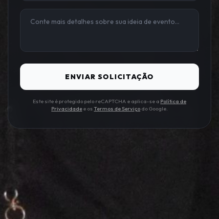
ENVIAR SOLICITAÇÃO
Este site é protegido pelo reCAPTCHA e aplica-se a
Política de
Privacidade
e os
Termos de Serviço
do Google.