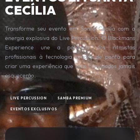
CECÍLIA
Transforme seu evento em Santa Cecília com a
energia explosiva do Live Percussion. O Blackmans
Experience une a potência dos ritmistas
profissionais à tecnologia sonora de ponta para
criar uma experiência que seus convidados jamais
esquecerão.
LIVE PERCUSSION
SAMBA PREMIUM
EVENTOS EXCLUSIVOS