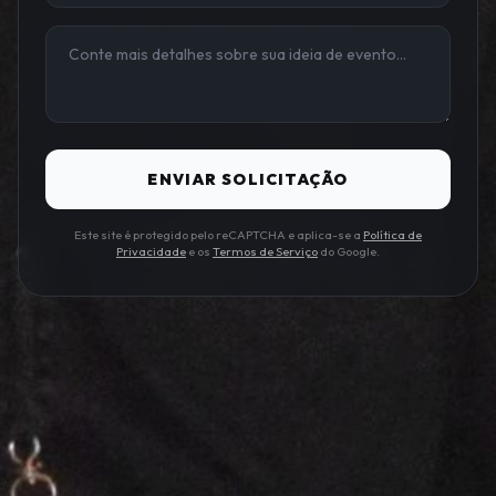
ENVIAR SOLICITAÇÃO
Este site é protegido pelo reCAPTCHA e aplica-se a
Política de
Privacidade
e os
Termos de Serviço
do Google.