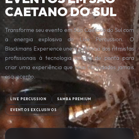
CAETANO DO SUL
Transforme seu evento em São Caetano do Sul com
a energia explosiva do Live Percussion. O
Blackmans Experience une a potência dos ritmistas
profissionais à tecnologia sonora de ponta para
criar uma experiência que seus convidados jamais
esquecerão.
LIVE PERCUSSION
SAMBA PREMIUM
EVENTOS EXCLUSIVOS