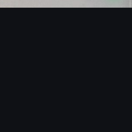
SOBRE O BLACKMANS EXPERIENCE
O SHOW QUE FAZ A DIFERENÇA
O que diferencia o Blackmans Experience é a
capacidade de transformar qualquer espaço em um
palco vibrante. Nossos ritmistas são músicos
profissionais treinados para performar em perfeita
sincronia com DJs, bandas e sistemas de som de
qualquer porte, adaptando-se ao estilo e à energia
de cada evento.