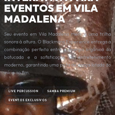
EVENTOS EM VILA
MADALENA
Seu evento em Vila Madalena merece uma trilha
sonora à altura. O Blackmans Experience entrega a
combinação perfeita entre a energia orgânica da
batucada e a sofisticação do entretenimento
moderno, garantindo uma pista de dança lotada do
início ao fim.
LIVE PERCUSSION
SAMBA PREMIUM
EVENTOS EXCLUSIVOS