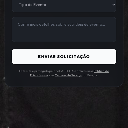
ENVIAR SOLICITAÇÃO
Este site é protegido pelo reCAPTCHA e aplica-se a
Política de
Privacidade
e os
Termos de Serviço
do Google.