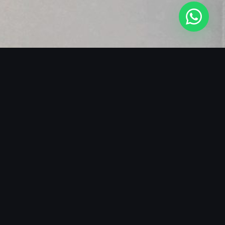
SOBRE O BLACKMANS EXPERIENCE
O SHOW QUE FAZ A DIFERENÇA
O Blackmans Experience nasceu da paixão por
transformar eventos em experiências sensoriais
completas. Nossos ritmistas não apenas tocam —
eles criam uma conexão visceral com o público,
elevando a energia do ambiente a patamares que