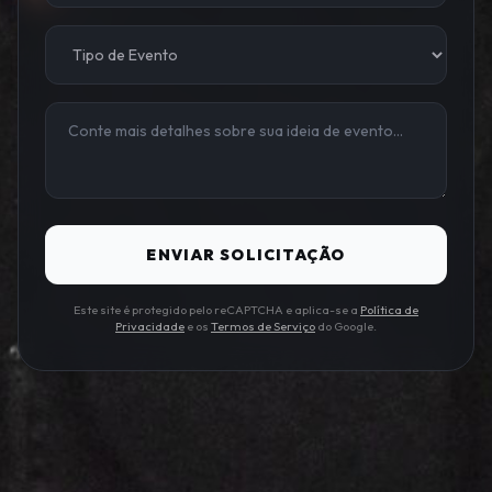
ENVIAR SOLICITAÇÃO
Este site é protegido pelo reCAPTCHA e aplica-se a
Política de
Privacidade
e os
Termos de Serviço
do Google.