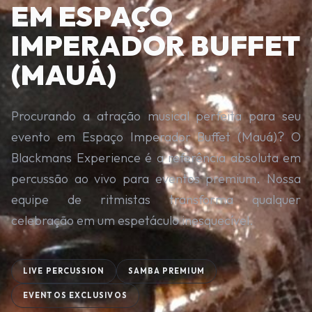
EM ESPAÇO
IMPERADOR BUFFET
(MAUÁ)
Procurando a atração musical perfeita para seu
evento em Espaço Imperador Buffet (Mauá)? O
Blackmans Experience é a referência absoluta em
percussão ao vivo para eventos premium. Nossa
equipe de ritmistas transforma qualquer
celebração em um espetáculo inesquecível.
LIVE PERCUSSION
SAMBA PREMIUM
EVENTOS EXCLUSIVOS