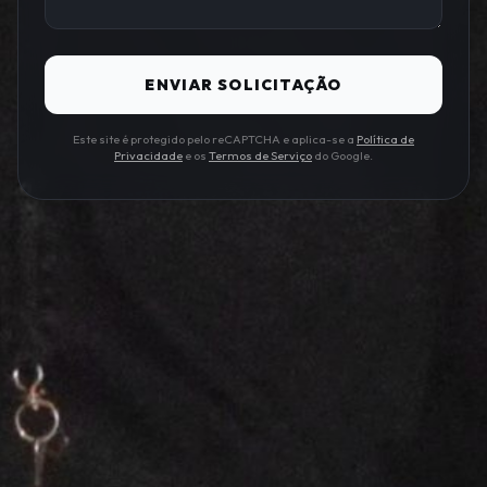
ENVIAR SOLICITAÇÃO
Este site é protegido pelo reCAPTCHA e aplica-se a
Política de
Privacidade
e os
Termos de Serviço
do Google.