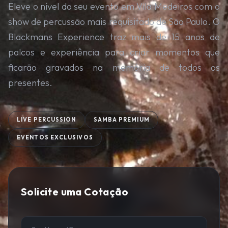
Eleve o nível do seu evento em Vila Medeiros com o
show de percussão mais requisitado de São Paulo. O
Blackmans Experience traz mais de 15 anos de
palcos e experiência para criar momentos que
ficarão gravados na memória de todos os
presentes.
LIVE PERCUSSION
SAMBA PREMIUM
EVENTOS EXCLUSIVOS
Solicite uma Cotação