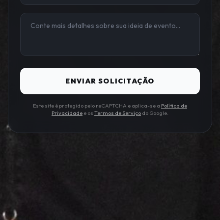
ENVIAR SOLICITAÇÃO
Este site é protegido pelo reCAPTCHA e aplica-se a
Política de
Privacidade
e os
Termos de Serviço
do Google.