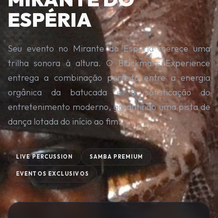
ESPÉRIA
Seu evento no Mirante do Espéria merece uma
trilha sonora à altura. O Blackmans Experience
entrega a combinação perfeita entre a energia
orgânica da batucada e a sofisticação do
entretenimento moderno, garantindo uma pista de
dança lotada do início ao fim.
LIVE PERCUSSION
SAMBA PREMIUM
EVENTOS EXCLUSIVOS