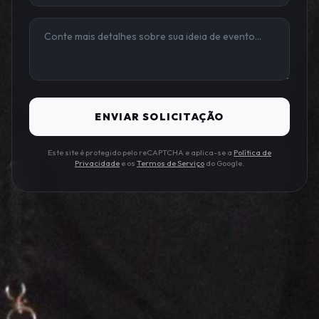
ENVIAR SOLICITAÇÃO
Este site é protegido pelo reCAPTCHA e aplica-se a
Política de
Privacidade
e os
Termos de Serviço
do Google.