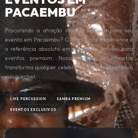
PACAEMBU
Procurando a atração musical perfeita para seu
evento em Pacaembu? O Blackmans Experience é
a referência absoluta em percussão ao vivo para
eventos premium. Nossa equipe de ritmistas
transforma qualquer celebração em um espetáculo
inesquecível.
LIVE PERCUSSION
SAMBA PREMIUM
EVENTOS EXCLUSIVOS