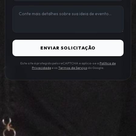
ENVIAR SOLICITAÇÃO
Este site é protegido pelo reCAPTCHA e aplica-se a
Política de
Privacidade
e os
Termos de Serviço
do Google.