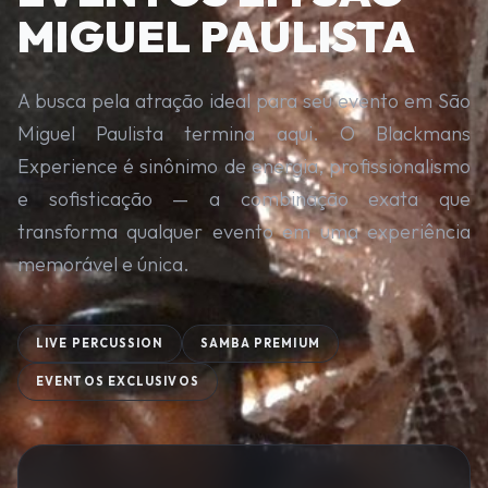
MIGUEL PAULISTA
A busca pela atração ideal para seu evento em São
Miguel Paulista termina aqui. O Blackmans
Experience é sinônimo de energia, profissionalismo
e sofisticação — a combinação exata que
transforma qualquer evento em uma experiência
memorável e única.
LIVE PERCUSSION
SAMBA PREMIUM
EVENTOS EXCLUSIVOS